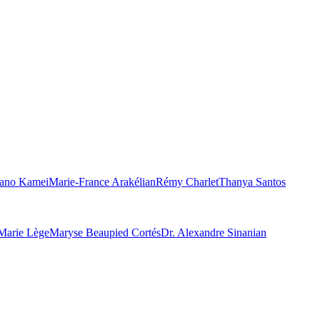
ano Kamei
Marie-France Arakélian
Rémy Charlet
Thanya Santos
Marie Lège
Maryse Beaupied Cortés
Dr. Alexandre Sinanian