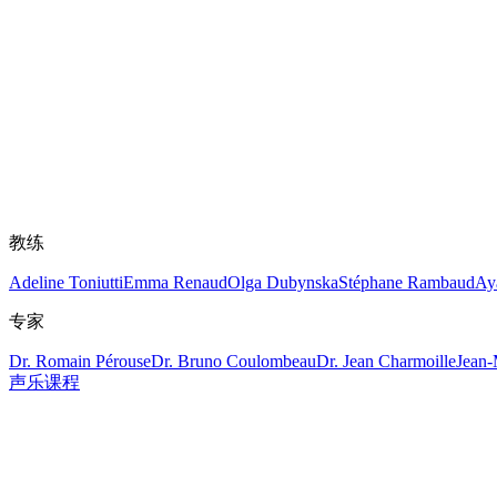
教练
Adeline Toniutti
Emma Renaud
Olga Dubynska
Stéphane Rambaud
Ay
专家
Dr. Romain Pérouse
Dr. Bruno Coulombeau
Dr. Jean Charmoille
Jean-
声乐课程