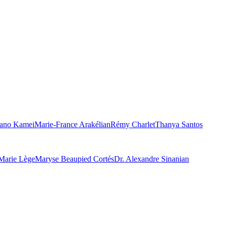
ano Kamei
Marie-France Arakélian
Rémy Charlet
Thanya Santos
Marie Lège
Maryse Beaupied Cortés
Dr. Alexandre Sinanian