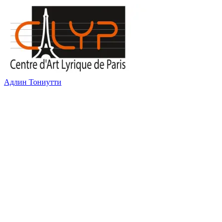
Адлин Тониутти