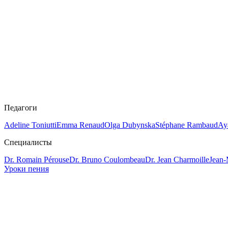
Педагоги
Adeline Toniutti
Emma Renaud
Olga Dubynska
Stéphane Rambaud
Ay
Специалисты
Dr. Romain Pérouse
Dr. Bruno Coulombeau
Dr. Jean Charmoille
Jean-
Уроки пения