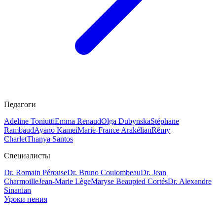
Педагоги
Adeline Toniutti
Emma Renaud
Olga Dubynska
Stéphane
Rambaud
Ayano Kamei
Marie-France Arakélian
Rémy
Charlet
Thanya Santos
Специалисты
Dr. Romain Pérouse
Dr. Bruno Coulombeau
Dr. Jean
Charmoille
Jean-Marie Lège
Maryse Beaupied Cortés
Dr. Alexandre
Sinanian
Уроки пения