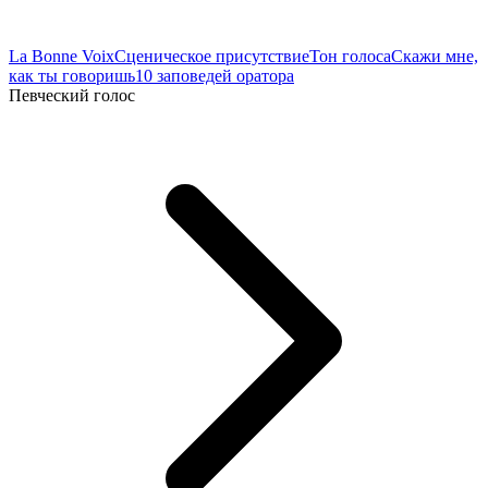
La Bonne Voix
Сценическое присутствие
Тон голоса
Скажи мне,
как ты говоришь
10 заповедей оратора
Певческий голос