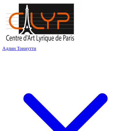
Адлин Тониутти