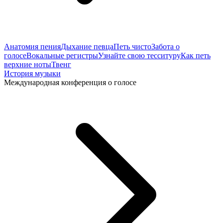
Анатомия пения
Дыхание певца
Петь чисто
Забота о
голосе
Вокальные регистры
Узнайте свою тесситуру
Как петь
верхние ноты
Твенг
История музыки
Международная конференция о голосе