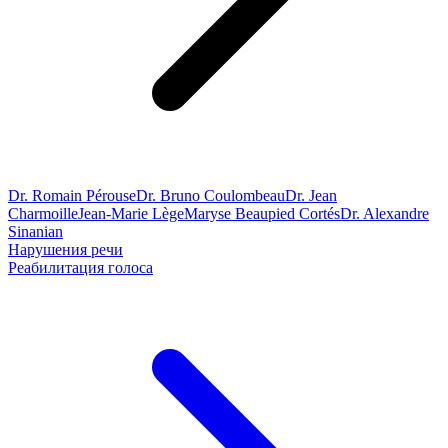
Dr. Romain Pérouse
Dr. Bruno Coulombeau
Dr. Jean
Charmoille
Jean-Marie Lège
Maryse Beaupied Cortés
Dr. Alexandre
Sinanian
Нарушения речи
Реабилитация голоса