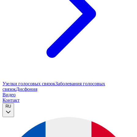
Узелки голосовых связок
Заболевания голосовых
связок
Дисфония
Видео
Контакт
RU