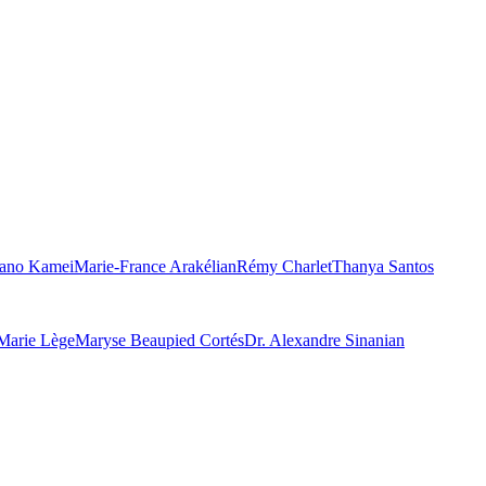
ano Kamei
Marie-France Arakélian
Rémy Charlet
Thanya Santos
Marie Lège
Maryse Beaupied Cortés
Dr. Alexandre Sinanian