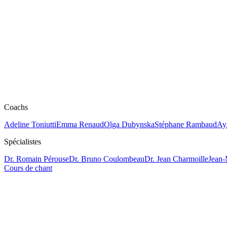
Coachs
Adeline Toniutti
Emma Renaud
Olga Dubynska
Stéphane Rambaud
Ay
Spécialistes
Dr. Romain Pérouse
Dr. Bruno Coulombeau
Dr. Jean Charmoille
Jean-
Cours de chant