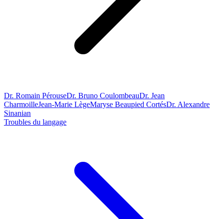
Dr. Romain Pérouse
Dr. Bruno Coulombeau
Dr. Jean
Charmoille
Jean-Marie Lège
Maryse Beaupied Cortés
Dr. Alexandre
Sinanian
Troubles du langage