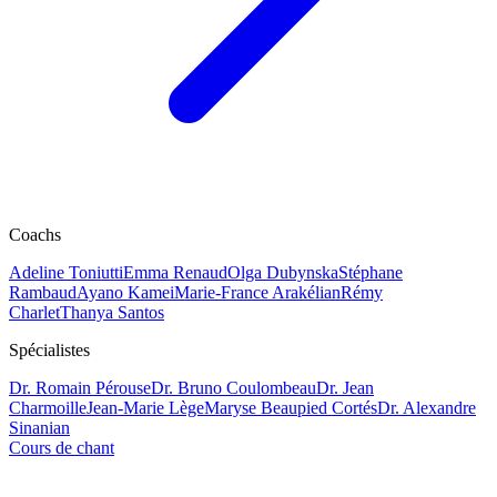
Coachs
Adeline Toniutti
Emma Renaud
Olga Dubynska
Stéphane
Rambaud
Ayano Kamei
Marie-France Arakélian
Rémy
Charlet
Thanya Santos
Spécialistes
Dr. Romain Pérouse
Dr. Bruno Coulombeau
Dr. Jean
Charmoille
Jean-Marie Lège
Maryse Beaupied Cortés
Dr. Alexandre
Sinanian
Cours de chant