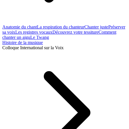
Anatomie du chant
La respiration du chanteur
Chanter juste
Préserver
sa voix
Les registres vocaux
Découvrez votre tessiture
Comment
chanter un aigu
Le Twang
Histoire de la musique
Colloque International sur la Voix