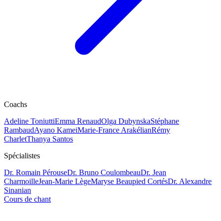
Coachs
Adeline Toniutti
Emma Renaud
Olga Dubynska
Stéphane
Rambaud
Ayano Kamei
Marie-France Arakélian
Rémy
Charlet
Thanya Santos
Spécialistes
Dr. Romain Pérouse
Dr. Bruno Coulombeau
Dr. Jean
Charmoille
Jean-Marie Lège
Maryse Beaupied Cortés
Dr. Alexandre
Sinanian
Cours de chant