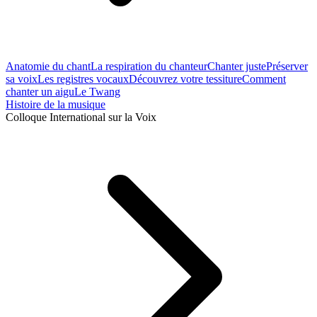
Anatomie du chant
La respiration du chanteur
Chanter juste
Préserver
sa voix
Les registres vocaux
Découvrez votre tessiture
Comment
chanter un aigu
Le Twang
Histoire de la musique
Colloque International sur la Voix