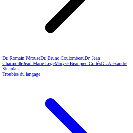
Dr. Romain Pérouse
Dr. Bruno Coulombeau
Dr. Jean
Charmoille
Jean-Marie Lège
Maryse Beaupied Cortés
Dr. Alexandre
Sinanian
Troubles du langage