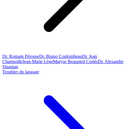
Dr. Romain Pérouse
Dr. Bruno Coulombeau
Dr. Jean
Charmoille
Jean-Marie Lège
Maryse Beaupied Cortés
Dr. Alexandre
Sinanian
Troubles du langage