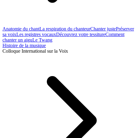
Anatomie du chant
La respiration du chanteur
Chanter juste
Préserver
sa voix
Les registres vocaux
Découvrez votre tessiture
Comment
chanter un aigu
Le Twang
Histoire de la musique
Colloque International sur la Voix