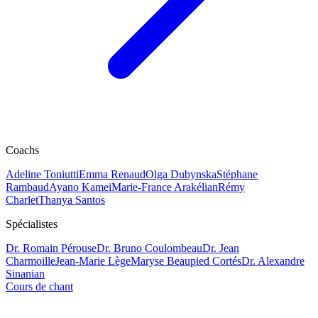
Coachs
Adeline Toniutti
Emma Renaud
Olga Dubynska
Stéphane
Rambaud
Ayano Kamei
Marie-France Arakélian
Rémy
Charlet
Thanya Santos
Spécialistes
Dr. Romain Pérouse
Dr. Bruno Coulombeau
Dr. Jean
Charmoille
Jean-Marie Lège
Maryse Beaupied Cortés
Dr. Alexandre
Sinanian
Cours de chant