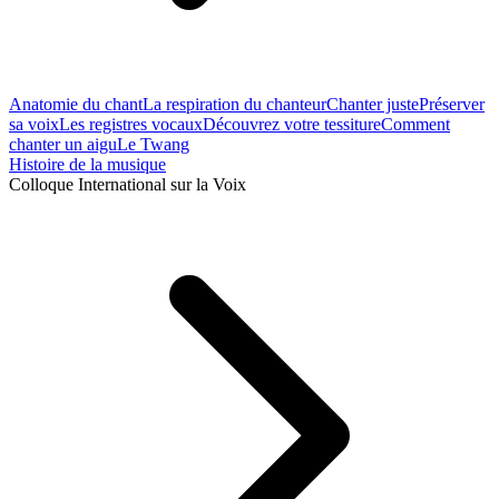
Anatomie du chant
La respiration du chanteur
Chanter juste
Préserver
sa voix
Les registres vocaux
Découvrez votre tessiture
Comment
chanter un aigu
Le Twang
Histoire de la musique
Colloque International sur la Voix