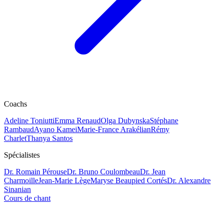
Coachs
Adeline Toniutti
Emma Renaud
Olga Dubynska
Stéphane
Rambaud
Ayano Kamei
Marie-France Arakélian
Rémy
Charlet
Thanya Santos
Spécialistes
Dr. Romain Pérouse
Dr. Bruno Coulombeau
Dr. Jean
Charmoille
Jean-Marie Lège
Maryse Beaupied Cortés
Dr. Alexandre
Sinanian
Cours de chant