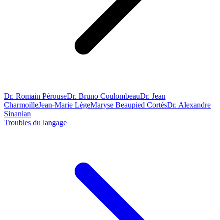
Dr. Romain Pérouse
Dr. Bruno Coulombeau
Dr. Jean
Charmoille
Jean-Marie Lège
Maryse Beaupied Cortés
Dr. Alexandre
Sinanian
Troubles du langage