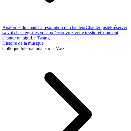
Anatomie du chant
La respiration du chanteur
Chanter juste
Préserver
sa voix
Les registres vocaux
Découvrez votre tessiture
Comment
chanter un aigu
Le Twang
Histoire de la musique
Colloque International sur la Voix