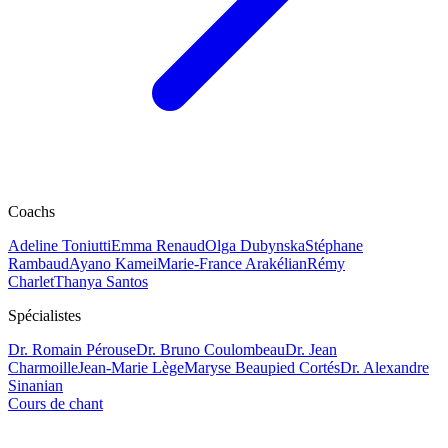
Coachs
Adeline Toniutti
Emma Renaud
Olga Dubynska
Stéphane
Rambaud
Ayano Kamei
Marie-France Arakélian
Rémy
Charlet
Thanya Santos
Spécialistes
Dr. Romain Pérouse
Dr. Bruno Coulombeau
Dr. Jean
Charmoille
Jean-Marie Lège
Maryse Beaupied Cortés
Dr. Alexandre
Sinanian
Cours de chant