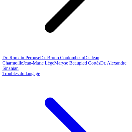
Dr. Romain Pérouse
Dr. Bruno Coulombeau
Dr. Jean
Charmoille
Jean-Marie Lège
Maryse Beaupied Cortés
Dr. Alexandre
Sinanian
Troubles du langage