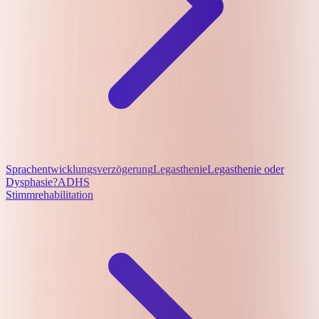
Sprachentwicklungsverzögerung
Legasthenie
Legasthenie oder
Dysphasie?
ADHS
Stimmrehabilitation