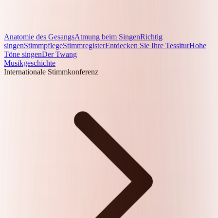
Anatomie des Gesangs
Atmung beim Singen
Richtig
singen
Stimmpflege
Stimmregister
Entdecken Sie Ihre Tessitur
Hohe
Töne singen
Der Twang
Musikgeschichte
Internationale Stimmkonferenz