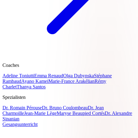
Coaches
Adeline Toniutti
Emma Renaud
Olga Dubynska
Stéphane
Rambaud
Ayano Kamei
Marie-France Arakélian
Rémy
Charlet
Thanya Santos
Spezialisten
Dr. Romain Pérouse
Dr. Bruno Coulombeau
Dr. Jean
Charmoille
Jean-Marie Lège
Maryse Beaupied Cortés
Dr. Alexandre
Sinanian
Gesangsunterricht