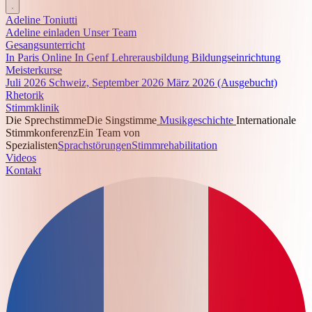
Adeline Toniutti
Adeline einladen
Unser Team
Gesangsunterricht
In Paris
Online
In Genf
Lehrerausbildung
Bildungseinrichtung
Meisterkurse
Juli 2026
Schweiz, September 2026
März 2026 (Ausgebucht)
Rhetorik
Stimmklinik
Die Sprechstimme
Die Singstimme
Musikgeschichte
Internationale
Stimmkonferenz
Ein Team von
Spezialisten
Sprachstörungen
Stimmrehabilitation
Videos
Kontakt