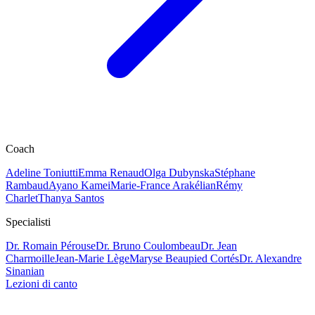
Coach
Adeline Toniutti
Emma Renaud
Olga Dubynska
Stéphane
Rambaud
Ayano Kamei
Marie-France Arakélian
Rémy
Charlet
Thanya Santos
Specialisti
Dr. Romain Pérouse
Dr. Bruno Coulombeau
Dr. Jean
Charmoille
Jean-Marie Lège
Maryse Beaupied Cortés
Dr. Alexandre
Sinanian
Lezioni di canto