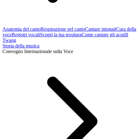
Anatomia del canto
Respirazione nel canto
Cantare intonati
Cura della
voce
Registri vocali
Scopri la tua tessitura
Come cantare gli acuti
Il
Twang
Storia della musica
Convegno Internazionale sulla Voce