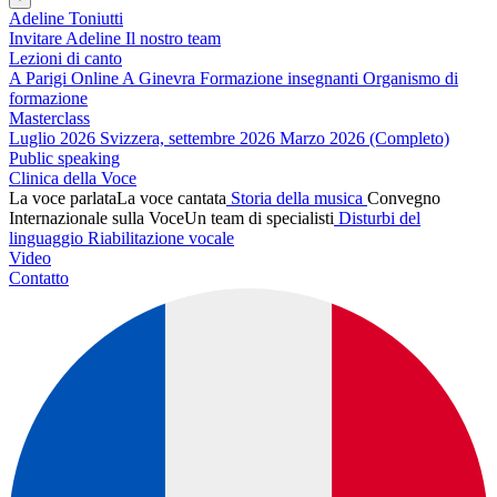
Adeline Toniutti
Invitare Adeline
Il nostro team
Lezioni di canto
A Parigi
Online
A Ginevra
Formazione insegnanti
Organismo di
formazione
Masterclass
Luglio 2026
Svizzera, settembre 2026
Marzo 2026 (Completo)
Public speaking
Clinica della Voce
La voce parlata
La voce cantata
Storia della musica
Convegno
Internazionale sulla Voce
Un team di specialisti
Disturbi del
linguaggio
Riabilitazione vocale
Video
Contatto