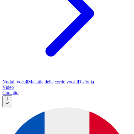
Noduli vocali
Malattie delle corde vocali
Disfonia
Video
Contatto
IT