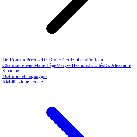
Dr. Romain Pérouse
Dr. Bruno Coulombeau
Dr. Jean
Charmoille
Jean-Marie Lège
Maryse Beaupied Cortés
Dr. Alexandre
Sinanian
Disturbi del linguaggio
Riabilitazione vocale