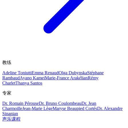
教练
Adeline Toniutti
Emma Renaud
Olga Dubynska
Stéphane
Rambaud
Ayano Kamei
Marie-France Arakélian
Rémy
Charlet
Thanya Santos
专家
Dr. Romain Pérouse
Dr. Bruno Coulombeau
Dr. Jean
Charmoille
Jean-Marie Lège
Maryse Beaupied Cortés
Dr. Alexandre
Sinanian
声乐课程