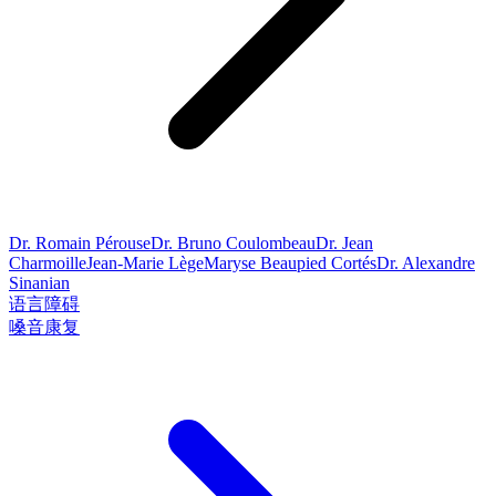
Dr. Romain Pérouse
Dr. Bruno Coulombeau
Dr. Jean
Charmoille
Jean-Marie Lège
Maryse Beaupied Cortés
Dr. Alexandre
Sinanian
语言障碍
嗓音康复