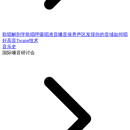
歌唱解剖学
歌唱呼吸
唱准音
嗓音保养
声区
发现你的音域
如何唱
好高音
Twang技术
音乐史
国际嗓音研讨会